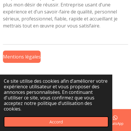
plus mon désir de réussir. Entreprise usant d’une
expérience et d’un savoir-faire de qualité, personnel
sérieux, professionnel, fiable, rapide et accueillant je
mettrais tout en œuvre pour vous satisfaire.
Mentions légales
Ce site utilise des cookies afin d’améliorer votre
CGV
expérience utilisateur et vous proposer des
annonces personnalisées. En continuant
© 2023 - 2026 Pierro du vélo
d'utiliser ce site, vous confirmez que vous
Propulsé par
Webador
acceptez notre politique d’utilisation des
cookies.
Accord
E-mail
Téléphone
Carte
Facebook
WhatsApp