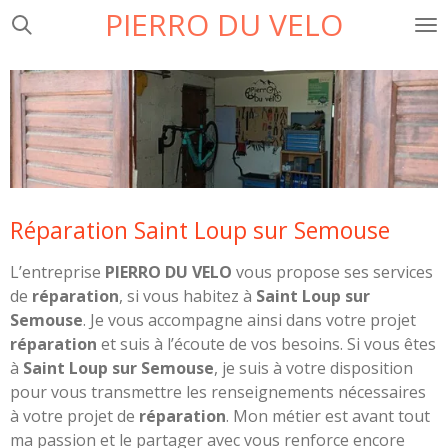
PIERRO DU VELO
Passer
au
contenu
principal
Réparation Saint Loup sur Semouse
L’entreprise
PIERRO DU VELO
vous propose ses services
de
réparation
, si vous habitez à
Saint Loup sur
Semouse
. Je vous accompagne ainsi dans votre projet
réparation
et suis à l’écoute de vos besoins. Si vous êtes
à
Saint Loup sur Semouse
, je suis à votre disposition
pour vous transmettre les renseignements nécessaires
à votre projet de
réparation
. Mon métier est avant tout
ma passion et le partager avec vous renforce encore