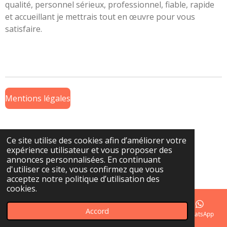
qualité, personnel sérieux, professionnel, fiable, rapide
et accueillant je mettrais tout en œuvre pour vous
satisfaire.
Mentions légales
Ce site utilise des cookies afin d’améliorer votre
CGV
expérience utilisateur et vous proposer des
annonces personnalisées. En continuant
© 2023 - 2026 Pierro du vélo
d'utiliser ce site, vous confirmez que vous
Propulsé par
Webador
acceptez notre politique d’utilisation des
cookies.
Accord
E-mail
Téléphone
Carte
Facebook
WhatsApp